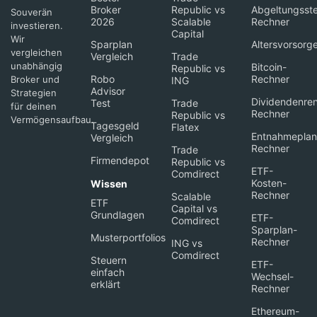
Broker
Republic vs
Abgeltungsste
Souverän
2026
Scalable
Rechner
investieren.
Capital
Wir
Sparplan
Altersvorsorg
vergleichen
Vergleich
Trade
unabhängig
Bitcoin-
Republic vs
Robo
Rechner
Broker und
ING
Advisor
Strategien
Dividendenren
Test
Trade
für deinen
Rechner
Republic vs
Vermögensaufbau.
Tagesgeld
Flatex
Entnahmeplan
Vergleich
Rechner
Trade
Firmendepot
Republic vs
ETF-
Comdirect
Kosten-
Wissen
Rechner
Scalable
ETF
Capital vs
Grundlagen
ETF-
Comdirect
Sparplan-
Musterportfolios
Rechner
ING vs
Comdirect
Steuern
ETF-
einfach
Wechsel-
erklärt
Rechner
Ethereum-