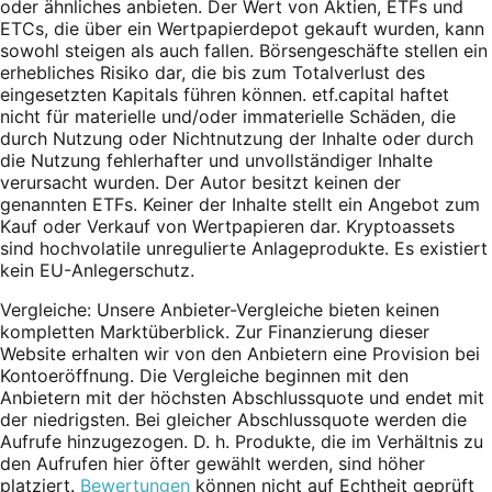
oder ähnliches anbieten. Der Wert von Aktien, ETFs und
ETCs, die über ein Wertpapierdepot gekauft wurden, kann
sowohl steigen als auch fallen. Börsengeschäfte stellen ein
erhebliches Risiko dar, die bis zum Totalverlust des
eingesetzten Kapitals führen können. etf.capital haftet
nicht für materielle und/oder immaterielle Schäden, die
durch Nutzung oder Nichtnutzung der Inhalte oder durch
die Nutzung fehlerhafter und unvollständiger Inhalte
verursacht wurden. Der Autor besitzt keinen der
genannten ETFs. Keiner der Inhalte stellt ein Angebot zum
Kauf oder Verkauf von Wertpapieren dar. Kryptoassets
sind hochvolatile unregulierte Anlageprodukte. Es existiert
kein EU-Anlegerschutz.
Vergleiche: Unsere Anbieter-Vergleiche bieten keinen
kompletten Marktüberblick. Zur Finanzierung dieser
Website erhalten wir von den Anbietern eine Provision bei
Kontoeröffnung. Die Vergleiche beginnen mit den
Anbietern mit der höchsten Abschlussquote und endet mit
der niedrigsten. Bei gleicher Abschlussquote werden die
Aufrufe hinzugezogen. D. h. Produkte, die im Verhältnis zu
den Aufrufen hier öfter gewählt werden, sind höher
platziert.
Bewertungen
können nicht auf Echtheit geprüft