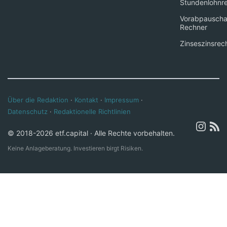
Stundenlohnr
Vorabpauscha
Rechner
Zinseszinsrec
Über die Redaktion
·
Kontakt
·
Impressum
·
Datenschutz
·
Redaktionelle Richtlinien
© 2018-2026 etf.capital · Alle Rechte vorbehalten.
Keine Anlageberatung. Investieren birgt Risiken.