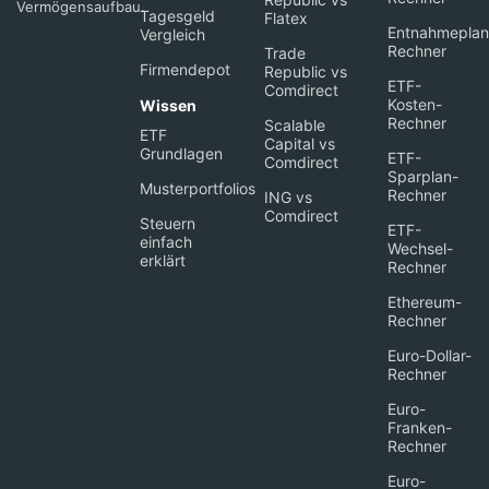
Vermögensaufbau.
Tagesgeld
Flatex
Entnahmeplan
Vergleich
Rechner
Trade
Firmendepot
Republic vs
ETF-
Comdirect
Kosten-
Wissen
Rechner
Scalable
ETF
Capital vs
Grundlagen
ETF-
Comdirect
Sparplan-
Musterportfolios
Rechner
ING vs
Comdirect
Steuern
ETF-
einfach
Wechsel-
erklärt
Rechner
Ethereum-
Rechner
Euro-Dollar-
Rechner
Euro-
Franken-
Rechner
Euro-