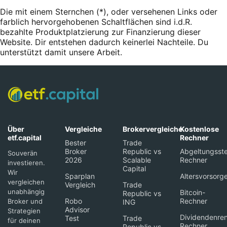
Die mit einem Sternchen (*),
oder
versehenen Links oder
farblich hervorgehobenen Schaltflächen sind i.d.R.
bezahlte Produktplatzierung zur Finanzierung dieser
Website. Dir entstehen dadurch keinerlei Nachteile. Du
unterstützt damit unsere Arbeit.
Über
Vergleiche
Brokervergleiche
Kostenlose
etf.capital
Rechner
Bester
Trade
Broker
Republic vs
Abgeltungsste
Souverän
2026
Scalable
Rechner
investieren.
Capital
Wir
Sparplan
Altersvorsorg
vergleichen
Vergleich
Trade
unabhängig
Bitcoin-
Republic vs
Robo
Rechner
Broker und
ING
Advisor
Strategien
Dividendenren
Test
Trade
für deinen
Rechner
Republic vs