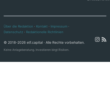
Über die Redaktion
·
Kontakt
·
Impressum
·
Datenschutz
·
Redaktionelle Richtlinien
© 2018-2026 etf.capital · Alle Rechte vorbehalten.
Keine Anlageberatung. Investieren birgt Risiken.