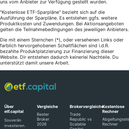
uns vom Anbieter zur Verfügung gestellt wurden.
"Kostenlose ETF-Sparpläne" bezieht sich auf die
Ausführung der Sparpläne. Es entstehen ggfs. weitere
Produktkosten und Zuwendungen. Bei Aktionsangeboten
gelten die Teilnahmebedingungen des jeweiligen Anbieters.
Die mit einem Sternchen (*),
oder
versehenen Links oder
farblich hervorgehobenen Schaltflächen sind i.d.R.
bezahlte Produktplatzierung zur Finanzierung dieser
Website. Dir entstehen dadurch keinerlei Nachteile. Du
unterstützt damit unsere Arbeit.
Über
Vergleiche
Brokervergleiche
Kostenlose
etf.capital
Rechner
Bester
Trade
Broker
Republic vs
Abgeltungsste
Souverän
2026
Scalable
Rechner
investieren.
Capital