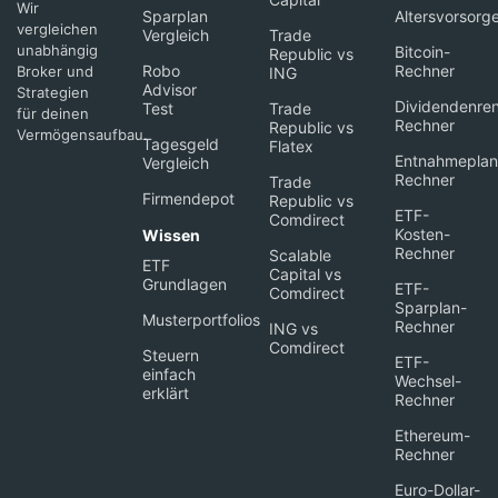
Wir
Sparplan
Altersvorsorg
vergleichen
Vergleich
Trade
unabhängig
Bitcoin-
Republic vs
Robo
Rechner
Broker und
ING
Advisor
Strategien
Dividendenren
Test
Trade
für deinen
Rechner
Republic vs
Vermögensaufbau.
Tagesgeld
Flatex
Entnahmeplan
Vergleich
Rechner
Trade
Firmendepot
Republic vs
ETF-
Comdirect
Kosten-
Wissen
Rechner
Scalable
ETF
Capital vs
Grundlagen
ETF-
Comdirect
Sparplan-
Musterportfolios
Rechner
ING vs
Comdirect
Steuern
ETF-
einfach
Wechsel-
erklärt
Rechner
Ethereum-
Rechner
Euro-Dollar-