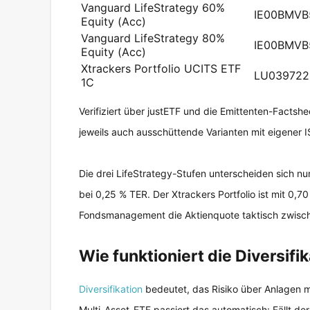
Vanguard LifeStrategy 60%
IE00BMVB
Equity (Acc)
Vanguard LifeStrategy 80%
IE00BMVB
Equity (Acc)
Xtrackers Portfolio UCITS ETF
LU039722
1C
Verifiziert über justETF und die Emittenten-Factsh
jeweils auch ausschüttende Varianten mit eigener I
Die drei LifeStrategy-Stufen unterscheiden sich nur 
bei 0,25 % TER. Der Xtrackers Portfolio ist mit 0,70
Fondsmanagement die Aktienquote taktisch zwisc
Wie funktioniert die Diversifi
Diversifikation
bedeutet, das Risiko über Anlagen mi
Multi-Asset-ETF passiert das automatisch: Fällt de