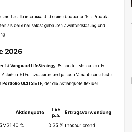
r und für alle interessant, die eine bequeme "Ein-Produkt-
ten als bei einer selbst gebauten Zweifondslösung und
ung.
te 2026
er ist
Vanguard LifeStrategy
. Es handelt sich um aktiv
 Anleihen-ETFs investieren und je nach Variante eine feste
s Portfolio UCITS ETF
, der die Aktienquote flexibel
TER
Aktienquote
Ertragsverwendung
p.a.
5M21
40 %
0,25 %
thesaurierend