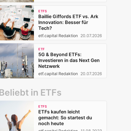
ETFS
Baillie Giffords ETF vs. Ark
Innovation: Besser für
Tech?
etf.capital Redaktion
20.07.2026
ETF
5G & Beyond ETFs:
Investieren in das Next Gen
Netzwerk
etf.capital Redaktion
20.07.2026
Beliebt in ETFs
ETFS
ETFs kaufen leicht
gemacht: So startest du
noch heute
etf.capital Redaktion
11.08.2023