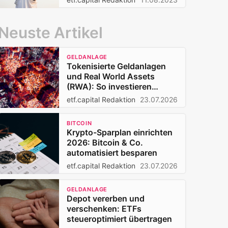
Neuste Artikel
GELDANLAGE
Tokenisierte Geldanlagen
und Real World Assets
(RWA): So investieren
Privatanleger 2026
etf.capital Redaktion
23.07.2026
BITCOIN
Krypto-Sparplan einrichten
2026: Bitcoin & Co.
automatisiert besparen
etf.capital Redaktion
23.07.2026
GELDANLAGE
Depot vererben und
verschenken: ETFs
steueroptimiert übertragen