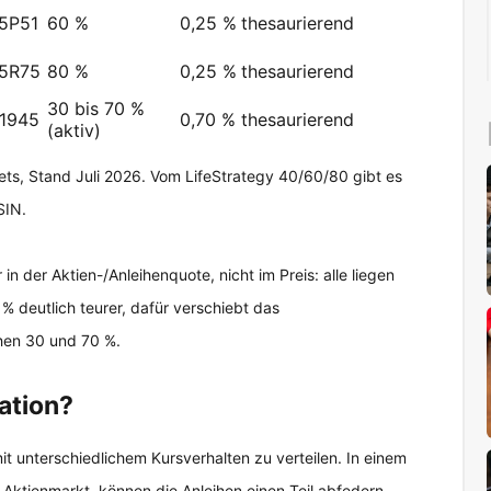
5P51
60 %
0,25 %
thesaurierend
5R75
80 %
0,25 %
thesaurierend
30 bis 70 %
1945
0,70 %
thesaurierend
(aktiv)
eets, Stand Juli 2026. Vom LifeStrategy 40/60/80 gibt es
SIN.
in der Aktien-/Anleihenquote, nicht im Preis: alle liegen
 % deutlich teurer, dafür verschiebt das
hen 30 und 70 %.
kation?
t unterschiedlichem Kursverhalten zu verteilen. In einem
r Aktienmarkt, können die Anleihen einen Teil abfedern.