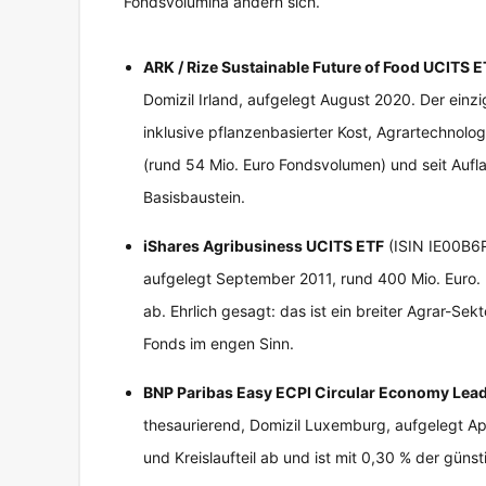
Fondsvolumina ändern sich.
ARK / Rize Sustainable Future of Food UCITS E
Domizil Irland, aufgelegt August 2020. Der einz
inklusive pflanzenbasierter Kost, Agrartechnolo
(rund 54 Mio. Euro Fondsvolumen) und seit Auflag
Basisbaustein.
iShares Agribusiness UCITS ETF
(ISIN IE00B6R5
aufgelegt September 2011, rund 400 Mio. Euro.
ab. Ehrlich gesagt: das ist ein breiter Agrar-Sek
Fonds im engen Sinn.
BNP Paribas Easy ECPI Circular Economy Lea
thesaurierend, Domizil Luxemburg, aufgelegt Ap
und Kreislaufteil ab und ist mit 0,30 % der günst