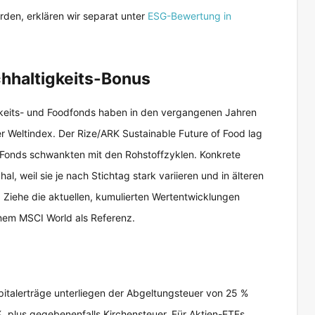
den, erklären wir separat unter
ESG-Bewertung in
chhaltigkeits-Bonus
keits- und Foodfonds haben in den vergangenen Jahren
er Weltindex. Der Rize/ARK Sustainable Future of Food lag
ss-Fonds schwankten mit den Rohstoffzyklen. Konkrete
l, weil sie je nach Stichtag stark variieren und in älteren
. Ziehe die aktuellen, kumulierten Wertentwicklungen
inem MSCI World als Referenz.
apitalerträge unterliegen der Abgeltungsteuer von 25 %
, plus gegebenenfalls Kirchensteuer. Für Aktien-ETFs