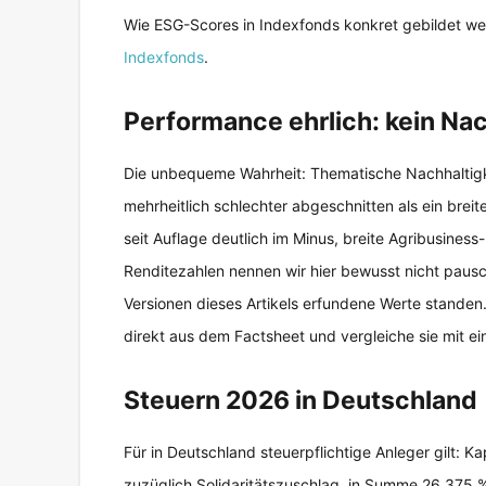
Wie ESG-Scores in Indexfonds konkret gebildet wer
Indexfonds
.
Performance ehrlich: kein Na
Die unbequeme Wahrheit: Thematische Nachhaltig
mehrheitlich schlechter abgeschnitten als ein breit
seit Auflage deutlich im Minus, breite Agribusine
Renditezahlen nennen wir hier bewusst nicht pauscha
Versionen dieses Artikels erfundene Werte standen
direkt aus dem Factsheet und vergleiche sie mit e
Steuern 2026 in Deutschland
Für in Deutschland steuerpflichtige Anleger gilt: K
zuzüglich Solidaritätszuschlag, in Summe 26,375 %