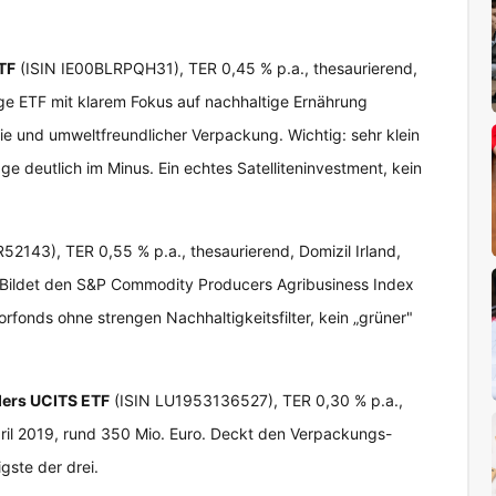
TF
(ISIN IE00BLRPQH31), TER 0,45 % p.a., thesaurierend,
ige ETF mit klarem Fokus auf nachhaltige Ernährung
gie und umweltfreundlicher Verpackung. Wichtig: sehr klein
e deutlich im Minus. Ein echtes Satelliteninvestment, kein
2143), TER 0,55 % p.a., thesaurierend, Domizil Irland,
 Bildet den S&P Commodity Producers Agribusiness Index
torfonds ohne strengen Nachhaltigkeitsfilter, kein „grüner"
ders UCITS ETF
(ISIN LU1953136527), TER 0,30 % p.a.,
ril 2019, rund 350 Mio. Euro. Deckt den Verpackungs-
igste der drei.