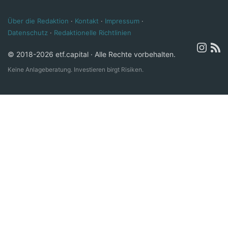
Über die Redaktion
·
Kontakt
·
Impressum
·
Datenschutz
·
Redaktionelle Richtlinien
© 2018-2026 etf.capital · Alle Rechte vorbehalten.
Keine Anlageberatung. Investieren birgt Risiken.