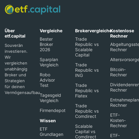
Über
Vergleiche
Brokervergleiche
Kostenlose
etf.capital
Rechner
Bester
Trade
Broker
Republic vs
Abgeltungsste
Souverän
2026
Scalable
Rechner
investieren.
Capital
Wir
Sparplan
Altersvorsorg
vergleichen
Vergleich
Trade
unabhängig
Bitcoin-
Republic vs
Robo
Rechner
Broker und
ING
Advisor
Strategien
Dividendenren
Test
Trade
für deinen
Rechner
Republic vs
Vermögensaufbau.
Tagesgeld
Flatex
Entnahmeplan
Vergleich
Rechner
Trade
Firmendepot
Republic vs
ETF-
Comdirect
Kosten-
Wissen
Rechner
Scalable
ETF
Capital vs
Grundlagen
ETF-
Comdirect