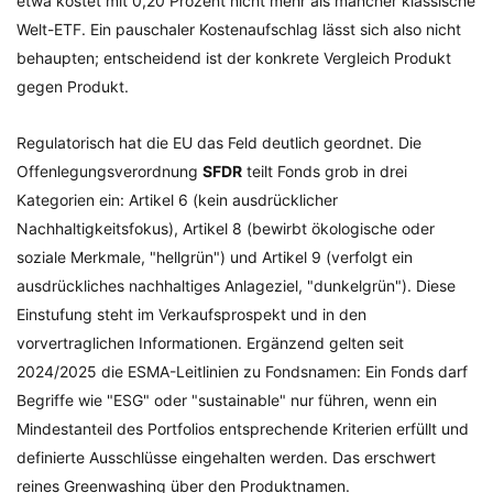
etwa kostet mit 0,20 Prozent nicht mehr als mancher klassische
Welt-ETF. Ein pauschaler Kostenaufschlag lässt sich also nicht
behaupten; entscheidend ist der konkrete Vergleich Produkt
gegen Produkt.
Regulatorisch hat die EU das Feld deutlich geordnet. Die
Offenlegungsverordnung
SFDR
teilt Fonds grob in drei
Kategorien ein: Artikel 6 (kein ausdrücklicher
Nachhaltigkeitsfokus), Artikel 8 (bewirbt ökologische oder
soziale Merkmale, "hellgrün") und Artikel 9 (verfolgt ein
ausdrückliches nachhaltiges Anlageziel, "dunkelgrün"). Diese
Einstufung steht im Verkaufsprospekt und in den
vorvertraglichen Informationen. Ergänzend gelten seit
2024/2025 die ESMA-Leitlinien zu Fondsnamen: Ein Fonds darf
Begriffe wie "ESG" oder "sustainable" nur führen, wenn ein
Mindestanteil des Portfolios entsprechende Kriterien erfüllt und
definierte Ausschlüsse eingehalten werden. Das erschwert
reines Greenwashing über den Produktnamen.