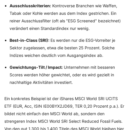
Ausschlusskriterien:
Kontroverse Branchen wie Waffen,
Tabak oder Kohle werden aus dem Index gestrichen. Ein
reiner Ausschlussfilter (oft als "ESG Screened" bezeichnet)
verändert einen Standardindex nur wenig.
Best-in-Class (SRI):
Es werden nur die ESG-Vorreiter je
Sektor zugelassen, etwa die besten 25 Prozent. Solche
Indizes weichen deutlich vom Ausgangsindex ab.
Gewichtungs-Tilt / Impact:
Unternehmen mit besseren
Scores werden höher gewichtet, oder es wird gezielt in
nachhaltige Aktivitäten investiert.
Ein konkretes Beispiel ist der iShares MSCI World SRI UCITS
ETF (EUR, Acc, ISIN IE00BYX2JD69, TER 0,20 Prozent p.a.). Er
bildet nicht einfach den MSCI World ab, sondern den
strengeren Index MSCI World SRI Select Reduced Fossil Fuels.
Von den gut 1.300 bis 1.400 Titeln des MSCI World bleiben hier