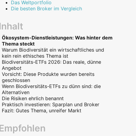
Das Weltportfolio
Die besten Broker im Vergleich
Inhalt
Ökosystem-Dienstleistungen: Was hinter dem
Thema steckt
Warum Biodiversität ein wirtschaftliches und
kein rein ethisches Thema ist
Biodiversitäts-ETFs 2026: Das reale, dünne
Angebot
Vorsicht: Diese Produkte wurden bereits
1. Xtrackers World Biodiversity Focus SRI
geschlossen
UCITS ETF
Wenn Biodiversitäts-ETFs zu dünn sind: die
2. AXA IM ACT Biodiversity Equity UCITS ETF
Alternativen
Die Risiken ehrlich benannt
Praktisch investieren: Sparplan und Broker
Fazit: Gutes Thema, unreifer Markt
Empfohlen