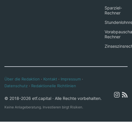
Sparziel-
Rechner
Stundenlohnr
Vorabpauscha
Rechner
Zinseszinsrec
Über die Redaktion
·
Kontakt
·
Impressum
·
Datenschutz
·
Redaktionelle Richtlinien
© 2018-2026 etf.capital · Alle Rechte vorbehalten.
Keine Anlageberatung. Investieren birgt Risiken.