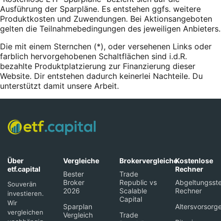
Ausführung der Sparpläne. Es entstehen ggfs. weitere
Produktkosten und Zuwendungen. Bei Aktionsangeboten
gelten die Teilnahmebedingungen des jeweiligen Anbieters.
Die mit einem Sternchen (*),
oder
versehenen Links oder
farblich hervorgehobenen Schaltflächen sind i.d.R.
bezahlte Produktplatzierung zur Finanzierung dieser
Website. Dir entstehen dadurch keinerlei Nachteile. Du
unterstützt damit unsere Arbeit.
Über
Vergleiche
Brokervergleiche
Kostenlose
etf.capital
Rechner
Bester
Trade
Broker
Republic vs
Abgeltungsste
Souverän
2026
Scalable
Rechner
investieren.
Capital
Wir
Sparplan
Altersvorsorg
vergleichen
Vergleich
Trade