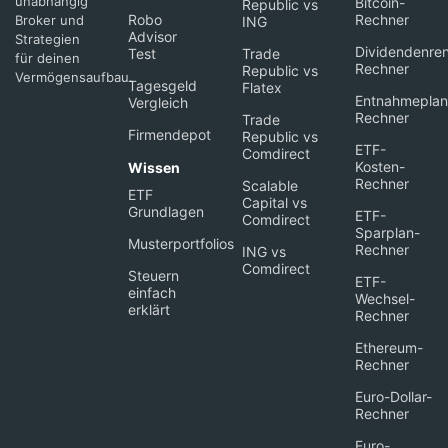
unabhängig
Bitcoin-
Republic vs
Robo
Rechner
Broker und
ING
Advisor
Strategien
Dividendenren
Test
Trade
für deinen
Rechner
Republic vs
Vermögensaufbau.
Tagesgeld
Flatex
Entnahmeplan
Vergleich
Rechner
Trade
Firmendepot
Republic vs
ETF-
Comdirect
Kosten-
Wissen
Rechner
Scalable
ETF
Capital vs
Grundlagen
ETF-
Comdirect
Sparplan-
Musterportfolios
Rechner
ING vs
Comdirect
Steuern
ETF-
einfach
Wechsel-
erklärt
Rechner
Ethereum-
Rechner
Euro-Dollar-
Rechner
Euro-