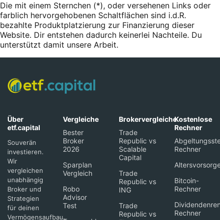
Die mit einem Sternchen (*),
oder
versehenen Links oder
farblich hervorgehobenen Schaltflächen sind i.d.R.
bezahlte Produktplatzierung zur Finanzierung dieser
Website. Dir entstehen dadurch keinerlei Nachteile. Du
unterstützt damit unsere Arbeit.
Über
Vergleiche
Brokervergleiche
Kostenlose
etf.capital
Rechner
Bester
Trade
Broker
Republic vs
Abgeltungsste
Souverän
2026
Scalable
Rechner
investieren.
Capital
Wir
Sparplan
Altersvorsorg
vergleichen
Vergleich
Trade
unabhängig
Bitcoin-
Republic vs
Robo
Rechner
Broker und
ING
Advisor
Strategien
Dividendenren
Test
Trade
für deinen
Rechner
Republic vs
Vermögensaufbau.