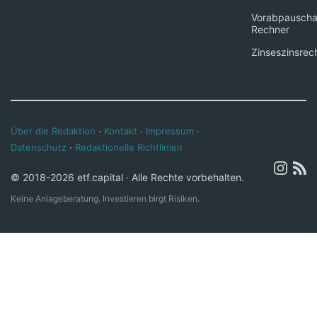
Vorabpauscha
Rechner
Zinseszinsrec
Über die Redaktion
·
Kontakt
·
Impressum
·
Datenschutz
·
Redaktionelle Richtlinien
© 2018-2026 etf.capital · Alle Rechte vorbehalten.
Keine Anlageberatung. Investieren birgt Risiken.