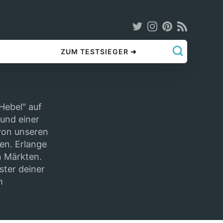
ZUM TESTSIEGER ➜
Hebel" auf
 und einer
 von unseren
en. Erlange
n Märkten.
ster deiner
m