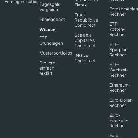
Vermögensaufbau.
Tagesgeld
Flatex
Entnahmeplan
Vergleich
Rechner
Trade
Firmendepot
Republic vs
ETF-
Comdirect
Kosten-
Wissen
Rechner
Scalable
ETF
Capital vs
Grundlagen
ETF-
Comdirect
Sparplan-
Musterportfolios
Rechner
ING vs
Comdirect
Steuern
ETF-
einfach
Wechsel-
erklärt
Rechner
Ethereum-
Rechner
Euro-Dollar-
Rechner
Euro-
Franken-
Rechner
Euro-