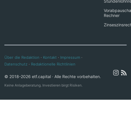
Stundenlohnr
Vorabpauscha
Rechner
Zinseszinsrec
Über die Redaktion
·
Kontakt
·
Impressum
·
Datenschutz
·
Redaktionelle Richtlinien
© 2018-2026 etf.capital · Alle Rechte vorbehalten.
Keine Anlageberatung. Investieren birgt Risiken.