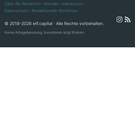
Über die Redaktion
·
Kontakt
·
Impressum
·
Datenschutz
·
Redaktionelle Richtlinien
© 2018-2026 etf.capital · Alle Rechte vorbehalten.
Keine Anlageberatung. Investieren birgt Risiken.