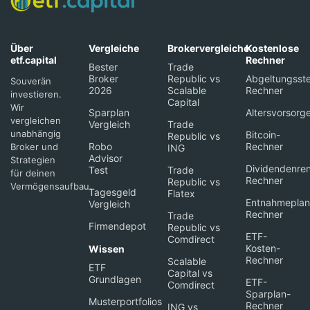
Über
Vergleiche
Brokervergleiche
Kostenlose
etf.capital
Rechner
Bester
Trade
Broker
Republic vs
Abgeltungsste
Souverän
2026
Scalable
Rechner
investieren.
Capital
Wir
Sparplan
Altersvorsorg
vergleichen
Vergleich
Trade
unabhängig
Bitcoin-
Republic vs
Robo
Rechner
Broker und
ING
Advisor
Strategien
Dividendenren
Test
Trade
für deinen
Rechner
Republic vs
Vermögensaufbau.
Tagesgeld
Flatex
Entnahmeplan
Vergleich
Rechner
Trade
Firmendepot
Republic vs
ETF-
Comdirect
Kosten-
Wissen
Rechner
Scalable
ETF
Capital vs
Grundlagen
ETF-
Comdirect
Sparplan-
Musterportfolios
Rechner
ING vs