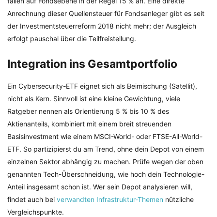
fallen auf Fondsebene in der Regel 15 % an. Eine direkte
Anrechnung dieser Quellensteuer für Fondsanleger gibt es seit
der Investmentsteuerreform 2018 nicht mehr; der Ausgleich
erfolgt pauschal über die Teilfreistellung.
Integration ins Gesamtportfolio
Ein Cybersecurity-ETF eignet sich als Beimischung (Satellit),
nicht als Kern. Sinnvoll ist eine kleine Gewichtung, viele
Ratgeber nennen als Orientierung 5 % bis 10 % des
Aktienanteils, kombiniert mit einem breit streuenden
Basisinvestment wie einem MSCI-World- oder FTSE-All-World-
ETF. So partizipierst du am Trend, ohne dein Depot von einem
einzelnen Sektor abhängig zu machen. Prüfe wegen der oben
genannten Tech-Überschneidung, wie hoch dein Technologie-
Anteil insgesamt schon ist. Wer sein Depot analysieren will,
findet auch bei
verwandten Infrastruktur-Themen
nützliche
Vergleichspunkte.