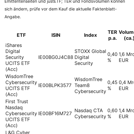
Emittentenseiten und justETF; TER und Fondsvolumen können
sich ändern, prüfe vor dem Kauf die aktuelle Faktenblatt-
Angabe.
TER
Volum
ETF
ISIN
Index
p.a.
(ca.
iShares
Digital
STOXX Global
0,40
1,6 Mr
Security
IE00BG0J4C88
Digital
%
EUR
UCITS ETF
Security
(Acc)
WisdomTree
WisdomTree
Cybersecurity
0,45
0,4 Mr
IE00BLPK3577
Team8
UCITS ETF
%
EUR
Cybersecurity
(Acc)
First Trust
Nasdaq
Nasdaq CTA
0,60
1,4 Mr
Cybersecurity
IE00BF16M727
Cybersecurity
%
EUR
UCITS ETF
(Acc)
L&G Cyber