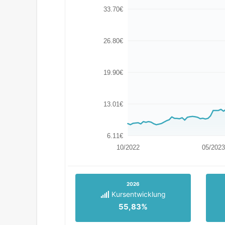
33.70€
26.80€
19.90€
13.01€
6.11€
10/2022
05/2023
2026
Kursentwicklung
55,83%