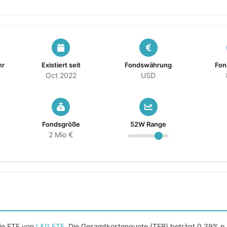
hr
Existiert seit
Fondswährung
Fon
Oct 2022
USD
Fondsgröße
52W Range
2 Mio €
ein ETF von
L&G ETF
. Die Gesamtkostenquote (TER) beträgt 0,39% p.