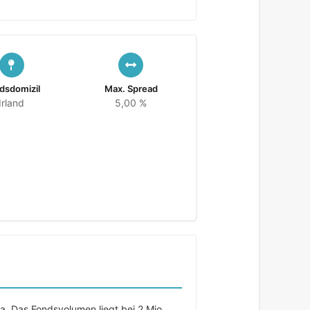
dsdomizil
Max. Spread
Irland
5,00 %
a. Das Fondsvolumen liegt bei 2 Mio