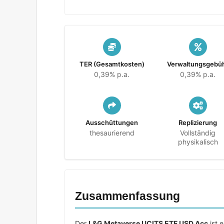
TER (Gesamtkosten)
Verwaltungsgebü
0,39% p.a.
0,39% p.a.
Ausschüttungen
Replizierung
thesaurierend
Vollständig
physikalisch
Zusammenfassung
Der
L&G Metaverse UCITS ETF USD Acc
ist 