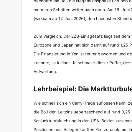
beendete die BoJ die Negativzinsphase und hob den
mehreren Schritten weiter nach oben. Am 16. Juni 
(wirksam ab 17. Juni 2026), den hoechsten Stand s
Zum Vergleich: Der EZB-Einlagesatz liegt seit dem 1
Eurozone und Japan hat sich damit auf rund 1,25 P
Die Finanzierung in Yen ist teurer geworden und 
koennte, ist kleiner. Je schmaler dieser Puffer, des
Aufwertung.
Lehrbeispiel: Die Marktturbu
Wie schnell sich ein Carry-Trade aufloesen kann, 
die BoJ den Leitzins ueberraschend auf rund 0,25 P
Konjunkturabkuehlung in den USA. Beides zusamme
Positionen aus: Anleger kauften Yen zurueck, um i