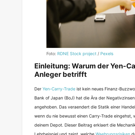
Foto:
RDNE Stock project
/
Pexels
Einleitung: Warum der Yen-Ca
Anleger betrifft
Der
Yen-Carry-Trade
ist kein neues Finanz-Buzzwor
Bank of Japan (BoJ) hat die Ära der Negativzinsen b
angehoben. Das veraendert die Statik einer Handelss
wenn du nie bewusst einen Carry-Trade eingehst, wi
deinem Depot. Dieser Beitrag erklaert die Mechani
Lehrbeispiel und zeigt, welche
Waehrungsrisiken
da