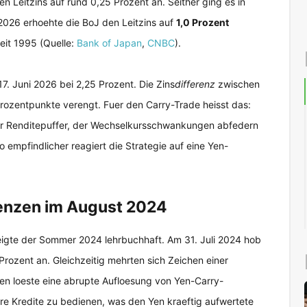
 Leitzins auf rund 0,25 Prozent an. Seither ging es in
2026 erhoehte die BoJ den Leitzins auf
1,0 Prozent
eit 1995 (Quelle:
Bank of Japan
,
CNBC
).
7. Juni 2026 bei 2,25 Prozent. Die Zins
differenz
zwischen
rozentpunkte verengt. Fuer den Carry-Trade heisst das:
der Renditepuffer, der Wechselkursschwankungen abfedern
to empfindlicher reagiert die Strategie auf eine Yen-
lenzen im August 2024
zeigte der Sommer 2024 lehrbuchhaft. Am 31. Juli 2024 hob
rozent an. Gleichzeitig mehrten sich Zeichen einer
n loeste eine abrupte Aufloesung von Yen-Carry-
hre Kredite zu bedienen, was den Yen kraeftig aufwertete