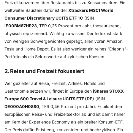
Freizeitkonzernen über Restaurants bis zu Konsummarken. Ein
weltweiter Baustein dafür ist der
Xtrackers MSCI World
Consumer Discretionary UCITS ETF 1C
(ISIN
IE00BM67HP23
, TER 0,25 Prozent pro Jahr, thesaurierend,
physisch replizierend). Wichtig zu wissen: Der Index ist stark
von wenigen Schwergewichten geprägt, allen voran Amazon,
Tesla und Home Depot. Es ist also weniger ein reines "Erlebnis"-
Portfolio als ein Sektorwette auf zyklischen Konsum.
2. Reise und Freizeit fokussiert
Wer gezielter auf Reise, Freizeit, Airlines, Hotels und
Gastronomie setzen will, findet in Europa den
iShares STOXX
Europe 600 Travel & Leisure UCITS ETF (DE)
(ISIN
DE000A0H08S0
, TER 0,46 Prozent pro Jahr). Er bildet den
europäischen Reise- und Freizeitsektor ab und ist damit näher
am Kern der Experience Economy als ein breiter Konsum-ETF.
Der Preis dafür: Er ist eng, konzentriert und hochzyklisch. Ein