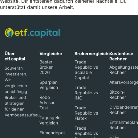
Website. Dir entstehen dadurch keinerlei Nachteile. Du
unterstützt damit unsere Arbeit.
Über
Vergleiche
Brokervergleiche
Kostenlose
etf.capital
Rechner
Bester
Trade
Broker
Republic vs
Abgeltungsste
Souverän
2026
Scalable
Rechner
investieren.
Capital
Wir
Sparplan
Altersvorsorg
vergleichen
Vergleich
Trade
unabhängig
Bitcoin-
Republic vs
Robo
Rechner
Broker und
ING
Advisor
Strategien
Dividendenren
Test
Trade
für deinen
Rechner
Republic vs
Vermögensaufbau.
Tagesgeld
Flatex
Entnahmeplan
Vergleich
Rechner
Trade
Firmendepot
Republic vs
ETF-