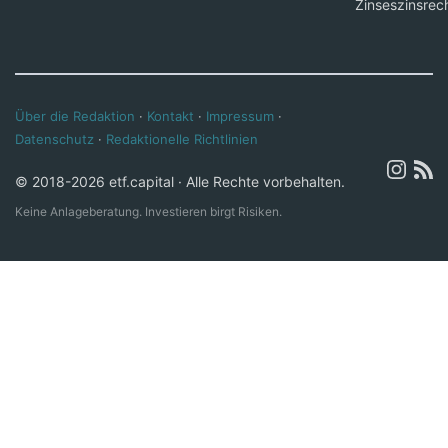
Zinseszinsrec
Über die Redaktion
·
Kontakt
·
Impressum
·
Datenschutz
·
Redaktionelle Richtlinien
© 2018-2026 etf.capital · Alle Rechte vorbehalten.
Keine Anlageberatung. Investieren birgt Risiken.