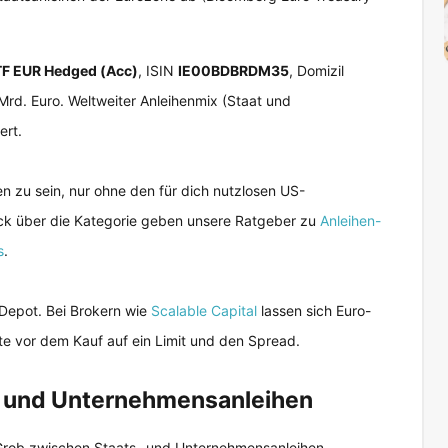
TF EUR Hedged (Acc)
, ISIN
IE00BDBRDM35
, Domizil
Mrd. Euro. Weltweiter Anleihenmix (Staat und
ert.
 zu sein, nur ohne den für dich nutzlosen US-
ick über die Kategorie geben unsere Ratgeber zu
Anleihen-
s
.
Depot. Bei Brokern wie
Scalable Capital
lassen sich Euro-
te vor dem Kauf auf ein Limit und den Spread.
s- und Unternehmensanleihen
Grob zwischen Staats- und Unternehmensanleihen,