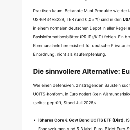
Praktisch kaum. Bekannte Muni-Produkte wie der
US46434V8229, TER rund 0,05 %) sind in den
USA
in einem normalen deutschen Depot in aller Regel
n
Basisinformationsblätter (PRIIPs/KID) fehlen. Ein br
Kommunalanleihen existiert für deutsche Privatanle
Einordnung, nicht als Kaufempfehlung.
Die sinnvollere Alternative: 
Wer einen defensiven, zinstragenden Baustein sucht
UCITS-konform, in Euro notiert (kein Währungsrisiko
(selbst geprüft, Stand Juli 2026):
iShares Core € Govt Bond UCITS ETF (Dist)
, I
Fondsvolumen rund 5,3 Mrd. Euro. Bildet Euro-