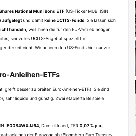
iShares National Muni Bond ETF
(US-Ticker MUB, ISIN
 aufgelegt
und damit
keine UCITS-Fonds
. Sie lassen sich
icht handeln
, weil ihnen die für den EU-Vertrieb nötigen
eites, sinnvolles UCITS-Angebot speziell für
ger derzeit nicht. Wir nennen den US-Fonds hier nur zur
Euro-Anleihen-ETFs
, greift besser zu breiten Euro-Anleihen-ETFs. Sie sind
), sehr liquide und günstig. Zwei etablierte Beispiele
SIN
IE00B4WXJJ64
, Domizil Irland, TER
0,07 % p.a.
,
Staatsanleihen der Eurozone ab (Bloomberg Euro Treasury