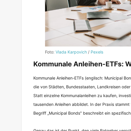
Foto:
Vlada Karpovich
/
Pexels
Kommunale Anleihen-ETFs: Wa
Kommunale Anleihen-ETFs (englisch: Municipal Bon
die von Städten, Bundesstaaten, Landkreisen ode
Statt einzelne Kommunalanleihen zu kaufen, investi
tausenden Anleihen abbildet. In der Praxis stammt
Begriff „Municipal Bonds" beschreibt ein spezifisc
Genau das ist der Punkt, den viele Ratgeber versc