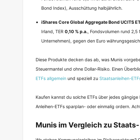
Bond Index), Ausschüttung halbjährlich.
iShares Core Global Aggregate Bond UCITS E
Irland, TER
0,10 % p.a.
, Fondsvolumen rund 2,5 
Unternehmen), gegen den Euro währungsgesich
Diese Produkte decken das ab, was Munis vorgeben
Steuermantel und ohne Dollar-Risiko. Einen Überbl
ETFs allgemein
und speziell zu
Staatsanleihen-ETF
Kaufen kannst du solche ETFs über jedes gängige 
Anleihen-ETFs sparplan- oder einmalig ordern. Ach
Munis im Vergleich zu Staat
Wo stehen Kommunalanleihen im Risikospektrum? 