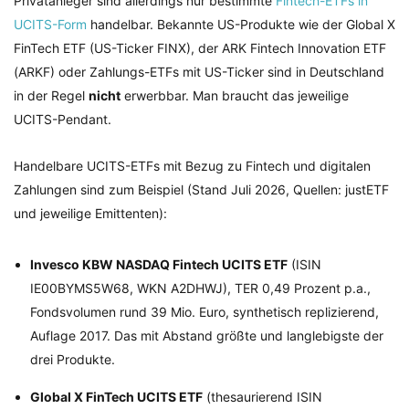
Privatanleger sind allerdings nur bestimmte
Fintech-ETFs in
UCITS-Form
handelbar. Bekannte US-Produkte wie der Global X
FinTech ETF (US-Ticker FINX), der ARK Fintech Innovation ETF
(ARKF) oder Zahlungs-ETFs mit US-Ticker sind in Deutschland
in der Regel
nicht
erwerbbar. Man braucht das jeweilige
UCITS-Pendant.
Handelbare UCITS-ETFs mit Bezug zu Fintech und digitalen
Zahlungen sind zum Beispiel (Stand Juli 2026, Quellen: justETF
und jeweilige Emittenten):
Invesco KBW NASDAQ Fintech UCITS ETF
(ISIN
IE00BYMS5W68, WKN A2DHWJ), TER 0,49 Prozent p.a.,
Fondsvolumen rund 39 Mio. Euro, synthetisch replizierend,
Auflage 2017. Das mit Abstand größte und langlebigste der
drei Produkte.
Global X FinTech UCITS ETF
(thesaurierend ISIN