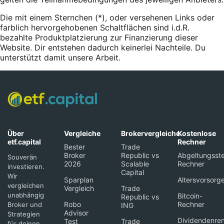
Die mit einem Sternchen (*),
oder
versehenen Links oder
farblich hervorgehobenen Schaltflächen sind i.d.R.
bezahlte Produktplatzierung zur Finanzierung dieser
Website. Dir entstehen dadurch keinerlei Nachteile. Du
unterstützt damit unsere Arbeit.
Über
Vergleiche
Brokervergleiche
Kostenlose
etf.capital
Rechner
Bester
Trade
Broker
Republic vs
Abgeltungsste
Souverän
2026
Scalable
Rechner
investieren.
Capital
Wir
Sparplan
Altersvorsorg
vergleichen
Vergleich
Trade
unabhängig
Bitcoin-
Republic vs
Robo
Rechner
Broker und
ING
Advisor
Strategien
Dividendenren
Test
Trade
für deinen