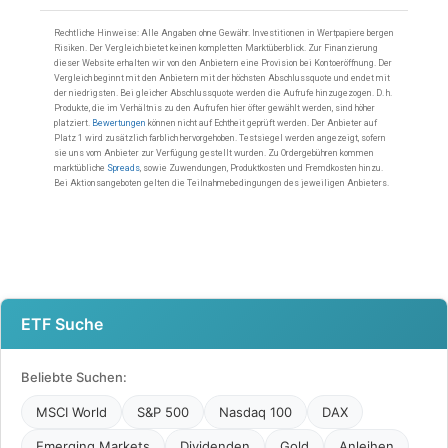
ETF Suche
Beliebte Suchen:
MSCI World
S&P 500
Nasdaq 100
DAX
Emerging Markets
Dividenden
Gold
Anleihen