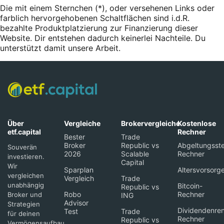
Die mit einem Sternchen (*),
oder
versehenen Links oder
farblich hervorgehobenen Schaltflächen sind i.d.R.
bezahlte Produktplatzierung zur Finanzierung dieser
Website. Dir entstehen dadurch keinerlei Nachteile. Du
unterstützt damit unsere Arbeit.
Über
Vergleiche
Brokervergleiche
Kostenlose
etf.capital
Rechner
Bester
Trade
Broker
Republic vs
Abgeltungsste
Souverän
2026
Scalable
Rechner
investieren.
Capital
Wir
Sparplan
Altersvorsorg
vergleichen
Vergleich
Trade
unabhängig
Bitcoin-
Republic vs
Robo
Rechner
Broker und
ING
Advisor
Strategien
Dividendenren
Test
Trade
für deinen
Rechner
Republic vs
Vermögensaufbau.