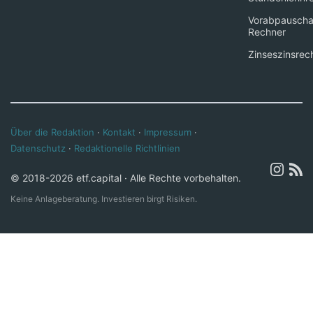
Vorabpauscha
Rechner
Zinseszinsrec
Über die Redaktion
·
Kontakt
·
Impressum
·
Datenschutz
·
Redaktionelle Richtlinien
© 2018-2026 etf.capital · Alle Rechte vorbehalten.
Keine Anlageberatung. Investieren birgt Risiken.