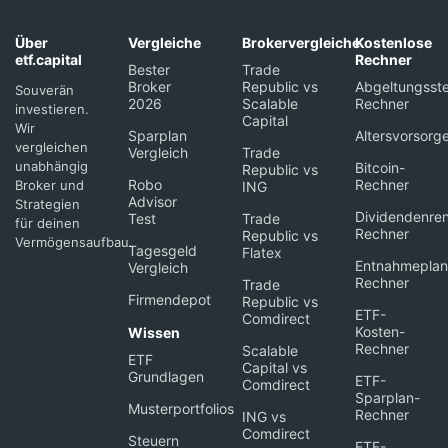
Über
Vergleiche
Brokervergleiche
Kostenlose
etf.capital
Rechner
Bester
Trade
Broker
Republic vs
Abgeltungsste
Souverän
2026
Scalable
Rechner
investieren.
Capital
Wir
Sparplan
Altersvorsorg
vergleichen
Vergleich
Trade
unabhängig
Bitcoin-
Republic vs
Robo
Rechner
Broker und
ING
Advisor
Strategien
Dividendenren
Test
Trade
für deinen
Rechner
Republic vs
Vermögensaufbau.
Tagesgeld
Flatex
Entnahmeplan
Vergleich
Rechner
Trade
Firmendepot
Republic vs
ETF-
Comdirect
Kosten-
Wissen
Rechner
Scalable
ETF
Capital vs
Grundlagen
ETF-
Comdirect
Sparplan-
Musterportfolios
Rechner
ING vs
Comdirect
Steuern
ETF-