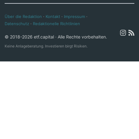
Über die Redaktion
·
Kontakt
·
Impressum
·
Datenschutz
·
Redaktionelle Richtlinien
© 2018-2026 etf.capital · Alle Rechte vorbehalten.
Keine Anlageberatung. Investieren birgt Risiken.