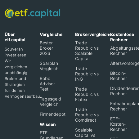
Über
Vergleiche
Brokervergleiche
Kostenlose
etf.capital
Rechner
Bester
Trade
Broker
Republic vs
Abgeltungsste
Souverän
2026
Scalable
Rechner
investieren.
Capital
Wir
Sparplan
Altersvorsorg
vergleichen
Vergleich
Trade
unabhängig
Bitcoin-
Republic vs
Robo
Rechner
Broker und
ING
Advisor
Strategien
Dividendenren
Test
Trade
für deinen
Rechner
Republic vs
Vermögensaufbau.
Tagesgeld
Flatex
Entnahmeplan
Vergleich
Rechner
Trade
Firmendepot
Republic vs
ETF-
Comdirect
Kosten-
Wissen
Rechner
Scalable
ETF
Capital vs
Grundlagen