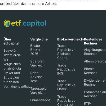
unterstützt damit unsere Arbeit.
Über
Vergleiche
Brokervergleiche
Kostenlose
etf.capital
Rechner
Bester
Trade
Broker
Republic vs
Abgeltungsste
Souverän
2026
Scalable
Rechner
investieren.
Capital
Wir
Sparplan
Altersvorsorg
vergleichen
Vergleich
Trade
unabhängig
Bitcoin-
Republic vs
Robo
Rechner
Broker und
ING
Advisor
Strategien
Dividendenren
Test
Trade
für deinen
Rechner
Republic vs
Vermögensaufbau.
Tagesgeld
Flatex
Entnahmeplan
Vergleich
Rechner
Trade
Firmendepot
Republic vs
ETF-
Comdirect