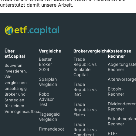
unterstützt damit unsere Arbeit.
Über
Vergleiche
Brokervergleiche
Kostenlose
etf.capital
Rechner
Bester
Trade
Broker
Republic vs
Abgeltungsste
Souverän
2026
Scalable
Rechner
investieren.
Capital
Wir
Sparplan
Altersvorsorg
vergleichen
Vergleich
Trade
unabhängig
Bitcoin-
Republic vs
Robo
Rechner
Broker und
ING
Advisor
Strategien
Dividendenren
Test
Trade
für deinen
Rechner
Republic vs
Vermögensaufbau.
Tagesgeld
Flatex
Entnahmeplan
Vergleich
Rechner
Trade
Firmendepot
Republic vs
ETF-
Comdirect