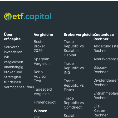
Über
Vergleiche
Brokervergleiche
Kostenlose
etf.capital
Rechner
Bester
Trade
Broker
Republic vs
Abgeltungsste
Souverän
2026
Scalable
Rechner
investieren.
Capital
Wir
Sparplan
Altersvorsorg
vergleichen
Vergleich
Trade
unabhängig
Bitcoin-
Republic vs
Robo
Rechner
Broker und
ING
Advisor
Strategien
Dividendenren
Test
Trade
für deinen
Rechner
Republic vs
Vermögensaufbau.
Tagesgeld
Flatex
Entnahmeplan
Vergleich
Rechner
Trade
Firmendepot
Republic vs
ETF-
Comdirect
Kosten-
Wissen
Rechner
Scalable
ETF