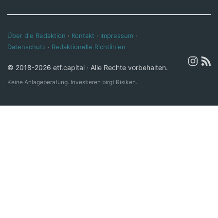
Über die Redaktion
·
Kontakt
·
Impressum
·
Datenschutz
·
Redaktionelle Richtlinien
© 2018-2026 etf.capital · Alle Rechte vorbehalten.
Keine Anlageberatung. Investieren birgt Risiken.