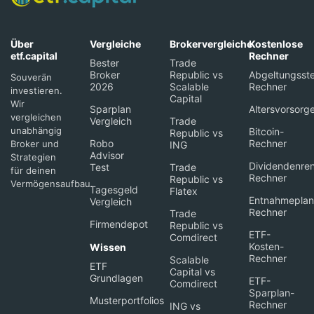
Über
Vergleiche
Brokervergleiche
Kostenlose
etf.capital
Rechner
Bester
Trade
Broker
Republic vs
Abgeltungsste
Souverän
2026
Scalable
Rechner
investieren.
Capital
Wir
Sparplan
Altersvorsorg
vergleichen
Vergleich
Trade
unabhängig
Bitcoin-
Republic vs
Robo
Rechner
Broker und
ING
Advisor
Strategien
Dividendenren
Test
Trade
für deinen
Rechner
Republic vs
Vermögensaufbau.
Tagesgeld
Flatex
Entnahmeplan
Vergleich
Rechner
Trade
Firmendepot
Republic vs
ETF-
Comdirect
Kosten-
Wissen
Rechner
Scalable
ETF
Capital vs
Grundlagen
ETF-
Comdirect
Sparplan-
Musterportfolios
Rechner
ING vs