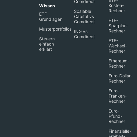
ETF-
Comdirect
Kosten-
Wissen
Rechner
Scalable
ETF
Capital vs
Grundlagen
ETF-
Comdirect
Sparplan-
Musterportfolios
Rechner
ING vs
Comdirect
Steuern
ETF-
einfach
Wechsel-
erklärt
Rechner
Ethereum-
Rechner
Euro-Dollar-
Rechner
Euro-
Franken-
Rechner
Euro-
Pfund-
Rechner
Finanzielle-
Freiheit-