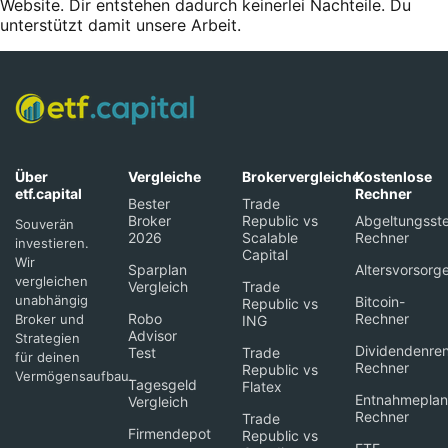
Website. Dir entstehen dadurch keinerlei Nachteile. Du
unterstützt damit unsere Arbeit.
Über
Vergleiche
Brokervergleiche
Kostenlose
etf.capital
Rechner
Bester
Trade
Broker
Republic vs
Abgeltungsste
Souverän
2026
Scalable
Rechner
investieren.
Capital
Wir
Sparplan
Altersvorsorg
vergleichen
Vergleich
Trade
unabhängig
Bitcoin-
Republic vs
Robo
Rechner
Broker und
ING
Advisor
Strategien
Dividendenren
Test
Trade
für deinen
Rechner
Republic vs
Vermögensaufbau.
Tagesgeld
Flatex
Entnahmeplan
Vergleich
Rechner
Trade
Firmendepot
Republic vs