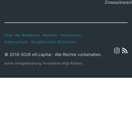
Zinseszinsrec
Über die Redaktion
·
Kontakt
·
Impressum
·
Datenschutz
·
Redaktionelle Richtlinien
© 2018-2026 etf.capital · Alle Rechte vorbehalten.
Keine Anlageberatung. Investieren birgt Risiken.