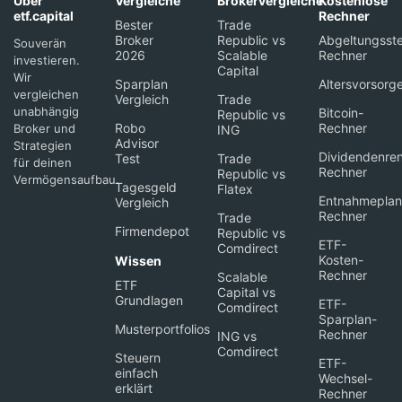
Über
Vergleiche
Brokervergleiche
Kostenlose
etf.capital
Rechner
Bester
Trade
Broker
Republic vs
Abgeltungsste
Souverän
2026
Scalable
Rechner
investieren.
Capital
Wir
Sparplan
Altersvorsorg
vergleichen
Vergleich
Trade
unabhängig
Bitcoin-
Republic vs
Robo
Rechner
Broker und
ING
Advisor
Strategien
Dividendenren
Test
Trade
für deinen
Rechner
Republic vs
Vermögensaufbau.
Tagesgeld
Flatex
Entnahmeplan
Vergleich
Rechner
Trade
Firmendepot
Republic vs
ETF-
Comdirect
Kosten-
Wissen
Rechner
Scalable
ETF
Capital vs
Grundlagen
ETF-
Comdirect
Sparplan-
Musterportfolios
Rechner
ING vs
Comdirect
Steuern
ETF-
einfach
Wechsel-
erklärt
Rechner