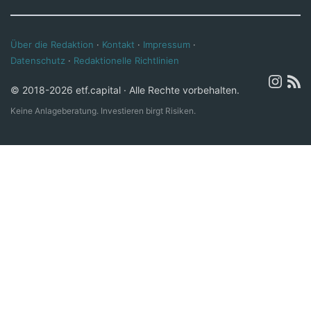
Über die Redaktion
·
Kontakt
·
Impressum
·
Datenschutz
·
Redaktionelle Richtlinien
© 2018-2026 etf.capital · Alle Rechte vorbehalten.
Keine Anlageberatung. Investieren birgt Risiken.