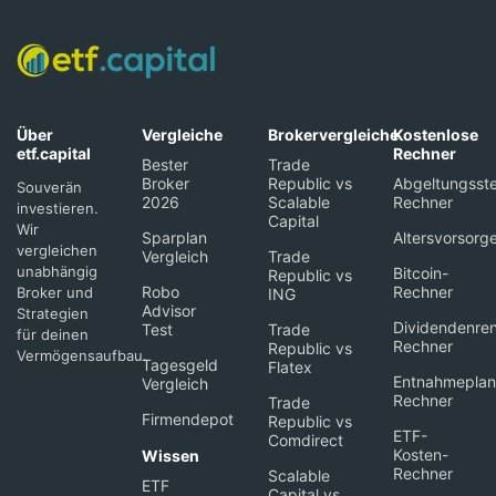
Über
Vergleiche
Brokervergleiche
Kostenlose
etf.capital
Rechner
Bester
Trade
Broker
Republic vs
Abgeltungsste
Souverän
2026
Scalable
Rechner
investieren.
Capital
Wir
Sparplan
Altersvorsorg
vergleichen
Vergleich
Trade
unabhängig
Bitcoin-
Republic vs
Robo
Rechner
Broker und
ING
Advisor
Strategien
Dividendenren
Test
Trade
für deinen
Rechner
Republic vs
Vermögensaufbau.
Tagesgeld
Flatex
Entnahmeplan
Vergleich
Rechner
Trade
Firmendepot
Republic vs
ETF-
Comdirect
Kosten-
Wissen
Rechner
Scalable
ETF
Capital vs