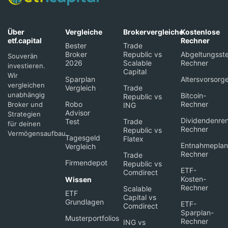
Über
Vergleiche
Brokervergleiche
Kostenlose
etf.capital
Rechner
Bester
Trade
Broker
Republic vs
Abgeltungsste
Souverän
2026
Scalable
Rechner
investieren.
Capital
Wir
Sparplan
Altersvorsorg
vergleichen
Vergleich
Trade
unabhängig
Bitcoin-
Republic vs
Robo
Rechner
Broker und
ING
Advisor
Strategien
Dividendenren
Test
Trade
für deinen
Rechner
Republic vs
Vermögensaufbau.
Tagesgeld
Flatex
Entnahmeplan
Vergleich
Rechner
Trade
Firmendepot
Republic vs
ETF-
Comdirect
Kosten-
Wissen
Rechner
Scalable
ETF
Capital vs
Grundlagen
ETF-
Comdirect
Sparplan-
Musterportfolios
Rechner
ING vs