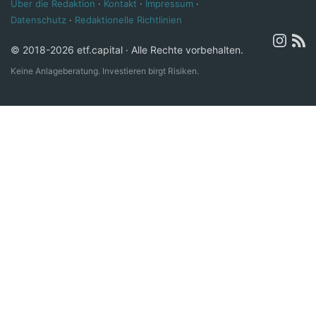
Über die Redaktion
·
Kontakt
·
Impressum
·
Datenschutz
·
Redaktionelle Richtlinien
© 2018-2026 etf.capital · Alle Rechte vorbehalten.
Keine Anlageberatung. Investieren birgt Risiken.