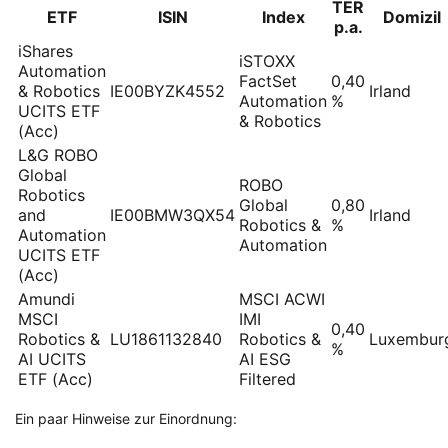
TER
ETF
ISIN
Index
Domizil
p.a.
iShares
iSTOXX
Automation
FactSet
0,40
& Robotics
IE00BYZK4552
Irland
Automation
%
UCITS ETF
& Robotics
(Acc)
L&G ROBO
Global
ROBO
Robotics
Global
0,80
and
IE00BMW3QX54
Irland
Robotics &
%
Automation
Automation
UCITS ETF
(Acc)
Amundi
MSCI ACWI
MSCI
IMI
0,40
Robotics &
LU1861132840
Robotics &
Luxembur
%
AI UCITS
AI ESG
ETF (Acc)
Filtered
Ein paar Hinweise zur Einordnung: