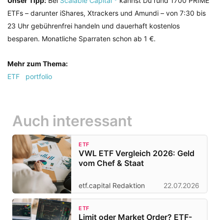
Unser Tipp:
Bei
Scalable Capital *
kannst Du rund 1700 PRIME
ETFs – darunter iShares, Xtrackers und Amundi – von 7:30 bis
23 Uhr gebührenfrei handeln und dauerhaft kostenlos
besparen. Monatliche Sparraten schon ab 1 €.
Mehr zum Thema:
ETF
portfolio
Auch interessant
ETF
VWL ETF Vergleich 2026: Geld
vom Chef & Staat
etf.capital Redaktion
22.07.2026
ETF
Limit oder Market Order? ETF-