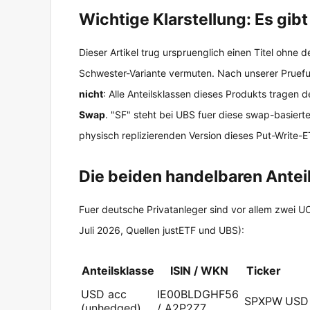
Wichtige Klarstellung: Es gibt
Dieser Artikel trug urspruenglich einen Titel ohne 
Schwester-Variante vermuten. Nach unserer Pruef
nicht
: Alle Anteilsklassen dieses Produkts tragen 
Swap
. "SF" steht bei UBS fuer diese swap-basiert
physisch replizierenden Version dieses Put-Write-ETF
Die beiden handelbaren Antei
Fuer deutsche Privatanleger sind vor allem zwei U
Juli 2026, Quellen justETF und UBS):
Anteilsklasse
ISIN / WKN
Ticker
USD acc
IE00BLDGHF56
SPXPW
USD
(unhedged)
/ A2P2Z7