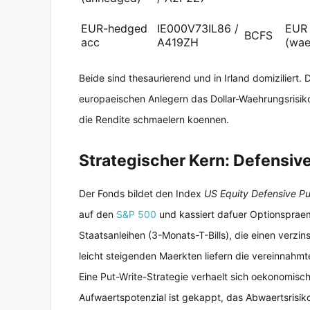
EUR-hedged
IE000V73IL86 /
EUR
BCFS
acc
A419ZH
(wae
Beide sind thesaurierend und in Irland domiziliert
europaeischen Anlegern das Dollar-Waehrungsrisiko
die Rendite schmaelern koennen.
Strategischer Kern: Defensive
Der Fonds bildet den Index
US Equity Defensive Pu
auf den
S&P 500
und kassiert dafuer Optionspraemi
Staatsanleihen (3-Monats-T-Bills), die einen verzin
leicht steigenden Maerkten liefern die vereinnahm
Eine Put-Write-Strategie verhaelt sich oekonomisch
Aufwaertspotenzial ist gekappt, das Abwaertsrisiko