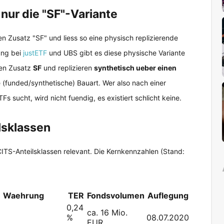
 nur die "SF"-Variante
den Zusatz "SF" und liess so eine physisch replizierende
ung bei
justETF
und UBS gibt es diese physische Variante
den Zusatz
SF
und replizieren
synthetisch ueber einen
e (funded/synthetische) Bauart. Wer also nach einer
s sucht, wird nicht fuendig, es existiert schlicht keine.
lsklassen
CITS-Anteilsklassen relevant. Die Kernkennzahlen (Stand:
Waehrung
TER
Fondsvolumen
Auflegung
0,24
ca. 16 Mio.
%
08.07.2020
EUR