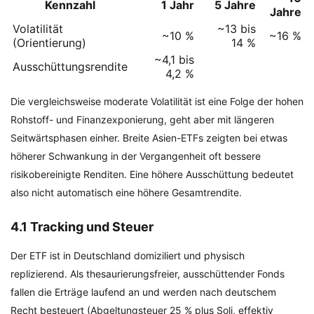
Kennzahl
1 Jahr
5 Jahre
Jahre
Volatilität
~13 bis
~10 %
~16 %
(Orientierung)
14 %
~4,1 bis
Ausschüttungsrendite
4,2 %
Die vergleichsweise moderate Volatilität ist eine Folge der hohen
Rohstoff- und Finanzexponierung, geht aber mit längeren
Seitwärtsphasen einher. Breite Asien-ETFs zeigten bei etwas
höherer Schwankung in der Vergangenheit oft bessere
risikobereinigte Renditen. Eine höhere Ausschüttung bedeutet
also nicht automatisch eine höhere Gesamtrendite.
4.1 Tracking und Steuer
Der ETF ist in Deutschland domiziliert und physisch
replizierend. Als thesaurierungsfreier, ausschüttender Fonds
fallen die Erträge laufend an und werden nach deutschem
Recht besteuert (Abgeltungsteuer 25 % plus Soli, effektiv