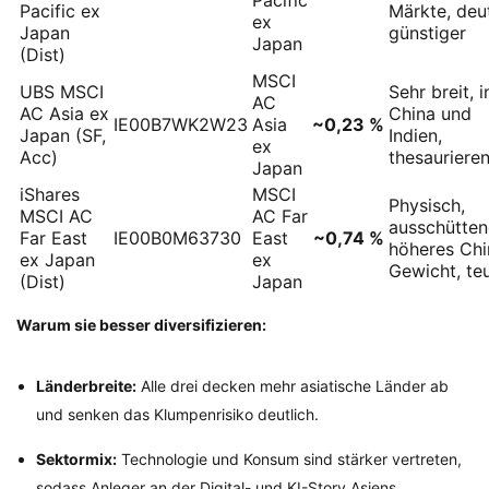
Pacific
Pacific ex
Märkte, deut
ex
Japan
günstiger
Japan
(Dist)
MSCI
UBS MSCI
Sehr breit, i
AC
AC Asia ex
China und
IE00B7WK2W23
Asia
~0,23 %
Japan (SF,
Indien,
ex
Acc)
thesauriere
Japan
iShares
MSCI
Physisch,
MSCI AC
AC Far
ausschütten
Far East
IE00B0M63730
East
~0,74 %
höheres Chi
ex Japan
ex
Gewicht, te
(Dist)
Japan
Warum sie besser diversifizieren:
Länderbreite:
Alle drei decken mehr asiatische Länder ab
und senken das Klumpenrisiko deutlich.
Sektormix:
Technologie und Konsum sind stärker vertreten,
sodass Anleger an der Digital- und KI-Story Asiens