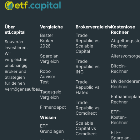
Über
Vergleiche
Brokervergleiche
Kostenlose
etf.capital
Rechner
Bester
Trade
Broker
Republic vs
Abgeltungsste
Souverän
2026
Scalable
Rechner
investieren.
Capital
Wir
Sparplan
Altersvorsorg
vergleichen
Vergleich
Trade
unabhängig
Bitcoin-
Republic vs
Robo
Rechner
Broker und
ING
Advisor
Strategien
Dividendenren
Test
Trade
für deinen
Rechner
Republic vs
Vermögensaufbau.
Tagesgeld
Flatex
Entnahmeplan
Vergleich
Rechner
Trade
Firmendepot
Republic vs
ETF-
Comdirect
Kosten-
Wissen
Rechner
Scalable
ETF
Capital vs
Grundlagen
ETF-
Comdirect
Sparplan-