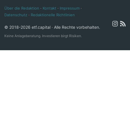
Über die Redaktion
·
Kontakt
·
Impressum
·
Datenschutz
·
Redaktionelle Richtlinien
© 2018-2026 etf.capital · Alle Rechte vorbehalten.
Keine Anlageberatung. Investieren birgt Risiken.