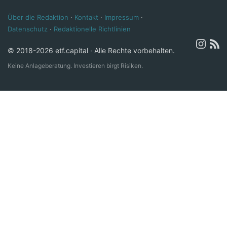
Über die Redaktion
·
Kontakt
·
Impressum
·
Datenschutz
·
Redaktionelle Richtlinien
© 2018-2026 etf.capital · Alle Rechte vorbehalten.
Keine Anlageberatung. Investieren birgt Risiken.