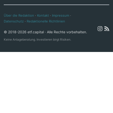
Über die Redaktion
·
Kontakt
·
Impressum
·
Datenschutz
·
Redaktionelle Richtlinien
© 2018-2026 etf.capital · Alle Rechte vorbehalten.
Keine Anlageberatung. Investieren birgt Risiken.