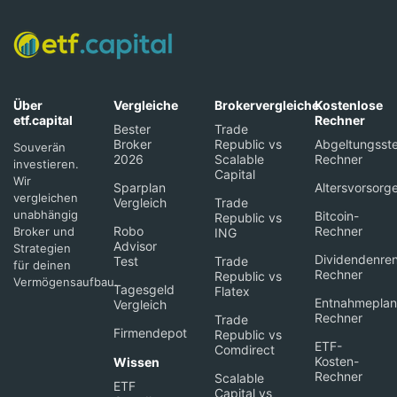
Über
Vergleiche
Brokervergleiche
Kostenlose
etf.capital
Rechner
Bester
Trade
Broker
Republic vs
Abgeltungsste
Souverän
2026
Scalable
Rechner
investieren.
Capital
Wir
Sparplan
Altersvorsorg
vergleichen
Vergleich
Trade
unabhängig
Bitcoin-
Republic vs
Robo
Rechner
Broker und
ING
Advisor
Strategien
Dividendenren
Test
Trade
für deinen
Rechner
Republic vs
Vermögensaufbau.
Tagesgeld
Flatex
Entnahmeplan
Vergleich
Rechner
Trade
Firmendepot
Republic vs
ETF-
Comdirect
Kosten-
Wissen
Rechner
Scalable
ETF
Capital vs