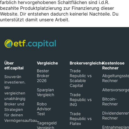
farblich hervorgehobenen Schaltflächen sind i.d.R.
bezahlte Produktplatzierung zur Finanzierung dieser
Website. Dir entstehen dadurch keinerlei Nachteile. Du
unterstützt damit unsere Arbeit.
Über
Vergleiche
Brokervergleiche
Kostenlose
etf.capital
Rechner
Bester
Trade
Broker
Republic vs
Abgeltungsste
Souverän
2026
Scalable
Rechner
investieren.
Capital
Wir
Sparplan
Altersvorsorg
vergleichen
Vergleich
Trade
unabhängig
Bitcoin-
Republic vs
Robo
Rechner
Broker und
ING
Advisor
Strategien
Dividendenren
Test
Trade
für deinen
Rechner
Republic vs
Vermögensaufbau.
Tagesgeld
Flatex
Entnahmeplan
Vergleich