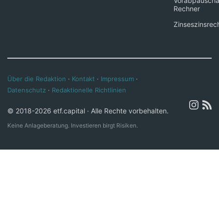
Vorabpauscha
Rechner
Zinseszinsrec
Über die Redaktion
·
Kontakt
·
Impressum
·
Datenschutz
·
Redaktionelle Richtlinien
© 2018-2026 etf.capital · Alle Rechte vorbehalten.
Keine Anlageberatung. Investieren birgt Risiken.