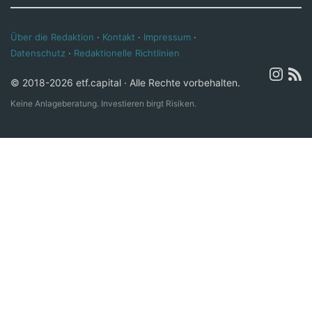
Über die Redaktion
·
Kontakt
·
Impressum
·
Datenschutz
·
Redaktionelle Richtlinien
© 2018-2026 etf.capital · Alle Rechte vorbehalten.
Keine Anlageberatung. Investieren birgt Risiken.