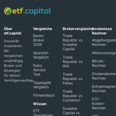
Über
Vergleiche
Brokervergleiche
Kostenlose
etf.capital
Rechner
Bester
Trade
Broker
Republic vs
Abgeltungsste
Souverän
2026
Scalable
Rechner
investieren.
Capital
Wir
Sparplan
Altersvorsorg
vergleichen
Vergleich
Trade
unabhängig
Bitcoin-
Republic vs
Robo
Rechner
Broker und
ING
Advisor
Strategien
Dividendenren
Test
Trade
für deinen
Rechner
Republic vs
Vermögensaufbau.
Tagesgeld
Flatex
Entnahmeplan
Vergleich
Rechner
Trade
Firmendepot
Republic vs
ETF-
Comdirect
Kosten-
Wissen
Rechner
Scalable
ETF
Capital vs
Grundlagen