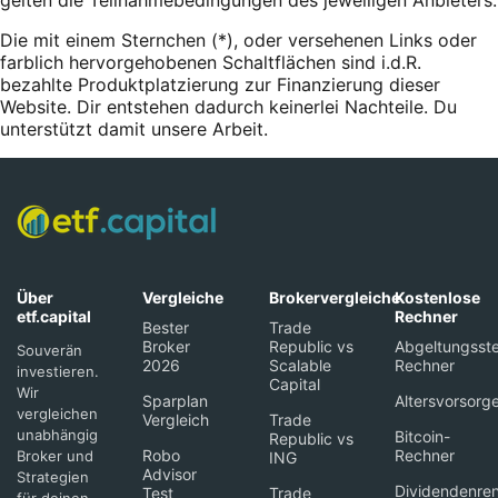
gelten die Teilnahmebedingungen des jeweiligen Anbieters.
Die mit einem Sternchen (*),
oder
versehenen Links oder
farblich hervorgehobenen Schaltflächen sind i.d.R.
bezahlte Produktplatzierung zur Finanzierung dieser
Website. Dir entstehen dadurch keinerlei Nachteile. Du
unterstützt damit unsere Arbeit.
Über
Vergleiche
Brokervergleiche
Kostenlose
etf.capital
Rechner
Bester
Trade
Broker
Republic vs
Abgeltungsste
Souverän
2026
Scalable
Rechner
investieren.
Capital
Wir
Sparplan
Altersvorsorg
vergleichen
Vergleich
Trade
unabhängig
Bitcoin-
Republic vs
Robo
Rechner
Broker und
ING
Advisor
Strategien
Dividendenren
Test
Trade