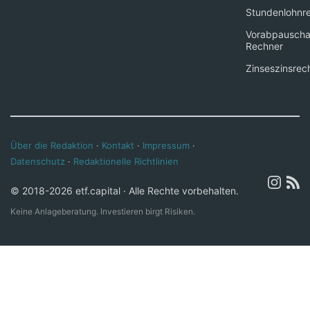
Stundenlohnr
Vorabpauscha
Rechner
Zinseszinsrec
Über die Redaktion
·
Kontakt
·
Impressum
·
Datenschutz
·
Redaktionelle Richtlinien
© 2018-2026 etf.capital · Alle Rechte vorbehalten.
Keine Anlageberatung. Investieren birgt Risiken.