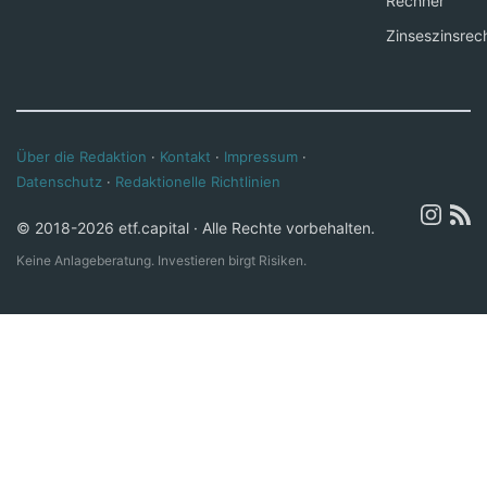
Rechner
Zinseszinsrec
Über die Redaktion
·
Kontakt
·
Impressum
·
Datenschutz
·
Redaktionelle Richtlinien
© 2018-2026 etf.capital · Alle Rechte vorbehalten.
Keine Anlageberatung. Investieren birgt Risiken.