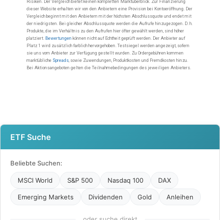
ETF Suche
Beliebte Suchen:
MSCI World
S&P 500
Nasdaq 100
DAX
Emerging Markets
Dividenden
Gold
Anleihen
oder suche direkt