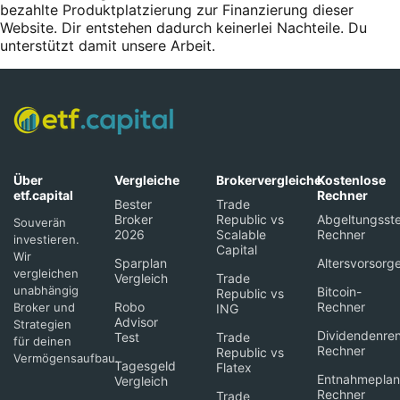
bezahlte Produktplatzierung zur Finanzierung dieser
Website. Dir entstehen dadurch keinerlei Nachteile. Du
unterstützt damit unsere Arbeit.
Über
Vergleiche
Brokervergleiche
Kostenlose
etf.capital
Rechner
Bester
Trade
Broker
Republic vs
Abgeltungsste
Souverän
2026
Scalable
Rechner
investieren.
Capital
Wir
Sparplan
Altersvorsorg
vergleichen
Vergleich
Trade
unabhängig
Bitcoin-
Republic vs
Robo
Rechner
Broker und
ING
Advisor
Strategien
Dividendenren
Test
Trade
für deinen
Rechner
Republic vs
Vermögensaufbau.
Tagesgeld
Flatex
Entnahmeplan
Vergleich
Rechner
Trade