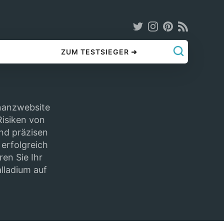
ZUM TESTSIEGER ➜
inanzwebsite
Risiken von
und präzisen
 erfolgreich
en Sie Ihr
alladium auf