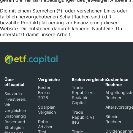
gelten die Teilnahmebedingungen des jeweiligen Anbieters.
Die mit einem Sternchen (*),
oder
versehenen Links oder
farblich hervorgehobenen Schaltflächen sind i.d.R.
bezahlte Produktplatzierung zur Finanzierung dieser
Website. Dir entstehen dadurch keinerlei Nachteile. Du
unterstützt damit unsere Arbeit.
Über
Vergleiche
Brokervergleiche
Kostenlose
etf.capital
Rechner
Bester
Trade
Broker
Republic vs
Abgeltungsste
Souverän
2026
Scalable
Rechner
investieren.
Capital
Wir
Sparplan
Altersvorsorg
vergleichen
Vergleich
Trade
unabhängig
Bitcoin-
Republic vs
Robo
Rechner
Broker und
ING
Advisor
Strategien
Dividendenren
Test
Trade