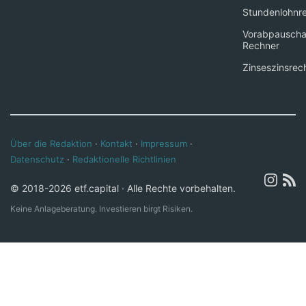
Stundenlohnr
Vorabpauscha
Rechner
Zinseszinsrec
Über die Redaktion
·
Kontakt
·
Impressum
·
Datenschutz
·
Redaktionelle Richtlinien
© 2018-2026 etf.capital · Alle Rechte vorbehalten.
Keine Anlageberatung. Investieren birgt Risiken.