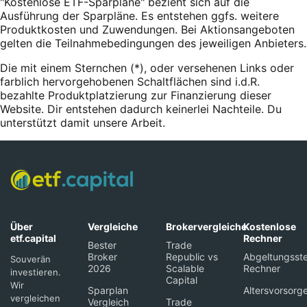
"Kostenlose ETF-Sparpläne" bezieht sich auf die
Ausführung der Sparpläne. Es entstehen ggfs. weitere
Produktkosten und Zuwendungen. Bei Aktionsangeboten
gelten die Teilnahmebedingungen des jeweiligen Anbieters.
Die mit einem Sternchen (*),
oder
versehenen Links oder
farblich hervorgehobenen Schaltflächen sind i.d.R.
bezahlte Produktplatzierung zur Finanzierung dieser
Website. Dir entstehen dadurch keinerlei Nachteile. Du
unterstützt damit unsere Arbeit.
Über
Vergleiche
Brokervergleiche
Kostenlose
etf.capital
Rechner
Bester
Trade
Broker
Republic vs
Abgeltungsste
Souverän
2026
Scalable
Rechner
investieren.
Capital
Wir
Sparplan
Altersvorsorg
vergleichen
Vergleich
Trade