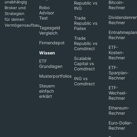
unabhängig
Bitcoin-
Republic vs
Robo
Rechner
Broker und
ING
Advisor
Strategien
Dividendenren
Test
Trade
für deinen
Rechner
Republic vs
Vermögensaufbau.
Tagesgeld
Flatex
Entnahmeplan
Vergleich
Rechner
Trade
Firmendepot
Republic vs
ETF-
Comdirect
Kosten-
Wissen
Rechner
Scalable
ETF
Capital vs
Grundlagen
ETF-
Comdirect
Sparplan-
Musterportfolios
Rechner
ING vs
Comdirect
Steuern
ETF-
einfach
Wechsel-
erklärt
Rechner
Ethereum-
Rechner
Euro-Dollar-
Rechner