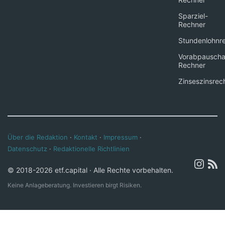
Sparziel-
Rechner
Stundenlohnr
Vorabpauscha
Rechner
Zinseszinsrec
Über die Redaktion
·
Kontakt
·
Impressum
·
Datenschutz
·
Redaktionelle Richtlinien
© 2018-2026 etf.capital · Alle Rechte vorbehalten.
Keine Anlageberatung. Investieren birgt Risiken.