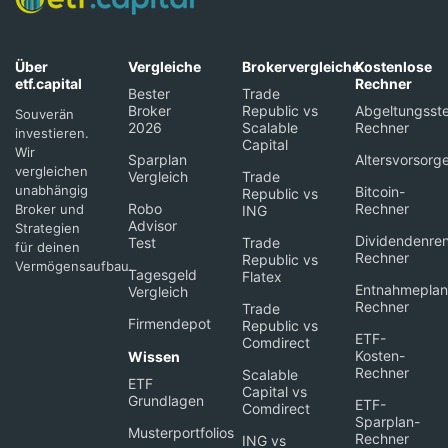
Über
Vergleiche
Brokervergleiche
Kostenlose
etf.capital
Rechner
Bester
Trade
Broker
Republic vs
Abgeltungsste
Souverän
2026
Scalable
Rechner
investieren.
Capital
Wir
Sparplan
Altersvorsorg
vergleichen
Vergleich
Trade
unabhängig
Bitcoin-
Republic vs
Robo
Rechner
Broker und
ING
Advisor
Strategien
Dividendenren
Test
Trade
für deinen
Rechner
Republic vs
Vermögensaufbau.
Tagesgeld
Flatex
Entnahmeplan
Vergleich
Rechner
Trade
Firmendepot
Republic vs
ETF-
Comdirect
Kosten-
Wissen
Rechner
Scalable
ETF
Capital vs
Grundlagen
ETF-
Comdirect
Sparplan-
Musterportfolios
Rechner
ING vs