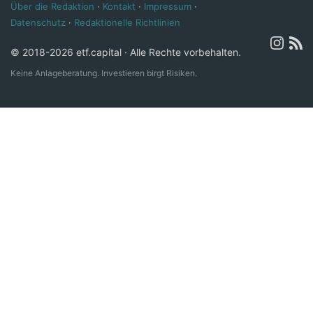
Über die Redaktion
·
Kontakt
·
Impressum
·
Datenschutz
·
Redaktionelle Richtlinien
© 2018-2026 etf.capital · Alle Rechte vorbehalten.
Keine Anlageberatung. Investieren birgt Risiken.