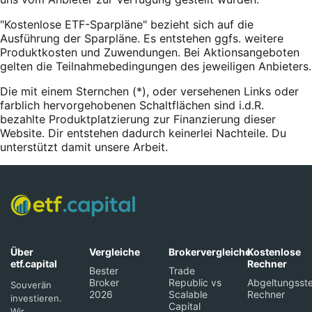
"Kostenlose ETF-Sparpläne" bezieht sich auf die
Ausführung der Sparpläne. Es entstehen ggfs. weitere
Produktkosten und Zuwendungen. Bei Aktionsangeboten
gelten die Teilnahmebedingungen des jeweiligen Anbieters.
Die mit einem Sternchen (*),
oder
versehenen Links oder
farblich hervorgehobenen Schaltflächen sind i.d.R.
bezahlte Produktplatzierung zur Finanzierung dieser
Website. Dir entstehen dadurch keinerlei Nachteile. Du
unterstützt damit unsere Arbeit.
Über
Vergleiche
Brokervergleiche
Kostenlose
etf.capital
Rechner
Bester
Trade
Broker
Republic vs
Abgeltungsste
Souverän
2026
Scalable
Rechner
investieren.
Capital
Wir