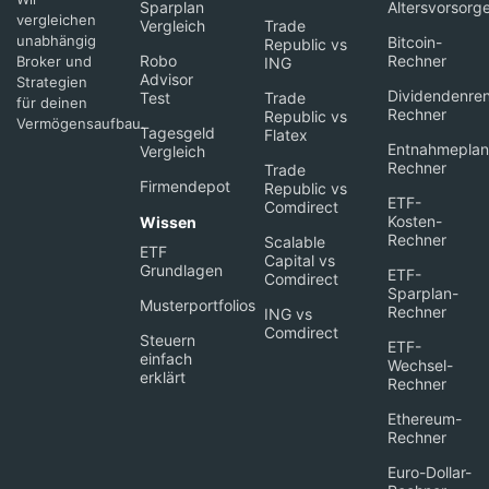
Sparplan
Altersvorsorg
vergleichen
Vergleich
Trade
unabhängig
Bitcoin-
Republic vs
Robo
Rechner
Broker und
ING
Advisor
Strategien
Dividendenren
Test
Trade
für deinen
Rechner
Republic vs
Vermögensaufbau.
Tagesgeld
Flatex
Entnahmeplan
Vergleich
Rechner
Trade
Firmendepot
Republic vs
ETF-
Comdirect
Kosten-
Wissen
Rechner
Scalable
ETF
Capital vs
Grundlagen
ETF-
Comdirect
Sparplan-
Musterportfolios
Rechner
ING vs
Comdirect
Steuern
ETF-
einfach
Wechsel-
erklärt
Rechner
Ethereum-
Rechner
Euro-Dollar-