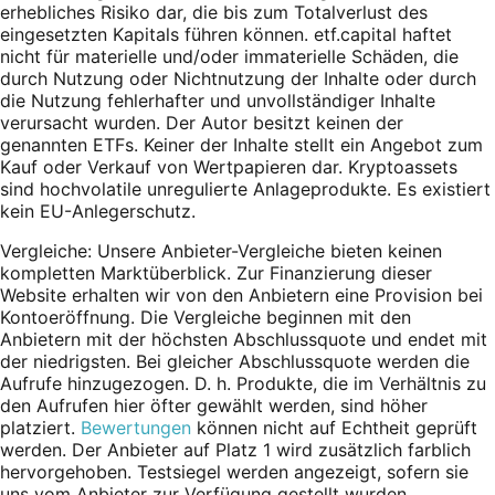
erhebliches Risiko dar, die bis zum Totalverlust des
eingesetzten Kapitals führen können. etf.capital haftet
nicht für materielle und/oder immaterielle Schäden, die
durch Nutzung oder Nichtnutzung der Inhalte oder durch
die Nutzung fehlerhafter und unvollständiger Inhalte
verursacht wurden. Der Autor besitzt keinen der
genannten ETFs. Keiner der Inhalte stellt ein Angebot zum
Kauf oder Verkauf von Wertpapieren dar. Kryptoassets
sind hochvolatile unregulierte Anlageprodukte. Es existiert
kein EU-Anlegerschutz.
Vergleiche: Unsere Anbieter-Vergleiche bieten keinen
kompletten Marktüberblick. Zur Finanzierung dieser
Website erhalten wir von den Anbietern eine Provision bei
Kontoeröffnung. Die Vergleiche beginnen mit den
Anbietern mit der höchsten Abschlussquote und endet mit
der niedrigsten. Bei gleicher Abschlussquote werden die
Aufrufe hinzugezogen. D. h. Produkte, die im Verhältnis zu
den Aufrufen hier öfter gewählt werden, sind höher
platziert.
Bewertungen
können nicht auf Echtheit geprüft
werden. Der Anbieter auf Platz 1 wird zusätzlich farblich
hervorgehoben. Testsiegel werden angezeigt, sofern sie
uns vom Anbieter zur Verfügung gestellt wurden.