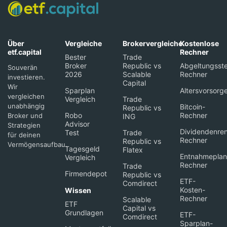
Über
Vergleiche
Brokervergleiche
Kostenlose
etf.capital
Rechner
Bester
Trade
Broker
Republic vs
Abgeltungsste
Souverän
2026
Scalable
Rechner
investieren.
Capital
Wir
Sparplan
Altersvorsorg
vergleichen
Vergleich
Trade
unabhängig
Bitcoin-
Republic vs
Robo
Rechner
Broker und
ING
Advisor
Strategien
Dividendenren
Test
Trade
für deinen
Rechner
Republic vs
Vermögensaufbau.
Tagesgeld
Flatex
Entnahmeplan
Vergleich
Rechner
Trade
Firmendepot
Republic vs
ETF-
Comdirect
Kosten-
Wissen
Rechner
Scalable
ETF
Capital vs
Grundlagen
ETF-
Comdirect
Sparplan-