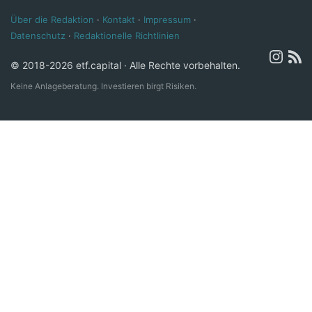
Über die Redaktion
·
Kontakt
·
Impressum
·
Datenschutz
·
Redaktionelle Richtlinien
© 2018-2026 etf.capital · Alle Rechte vorbehalten.
Keine Anlageberatung. Investieren birgt Risiken.